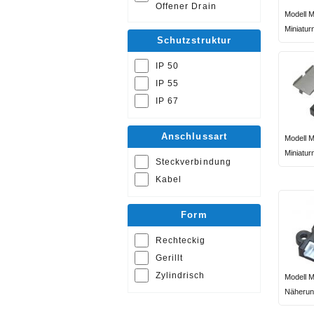
Offener Drain
Modell 
Miniatu
Schutzstruktur
IP 50
IP 55
IP 67
Anschlussart
Modell 
Miniatu
Steckverbindung
Kabel
Form
Rechteckig
Gerillt
Zylindrisch
Modell 
Näherun