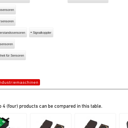
osensoren
ursensoren
erstandssensoren
Signalkoppler
sensoren
nheit für Sensoren
Industriemaschinen