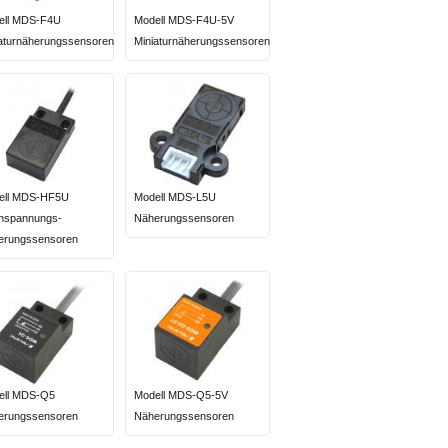
ell MDS-F4U
Modell MDS-F4U-5V
aturnäherungssensoren
Miniaturnäherungssensoren
ell MDS-HF5U
Modell MDS-L5U
hspannungs-
Näherungssensoren
erungssensoren
ell MDS-Q5
Modell MDS-Q5-5V
erungssensoren
Näherungssensoren