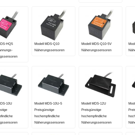
 MDS-HQ5
Modell MDS-Q10
Modell MDS-Q10-5V
Mod
nnungs-
Näherungssensoren
Näherungssensoren
Näh
gssensoren
MDS-10U
Modell MDS-10U-5
Modell MDS-12U
Mod
stige
Preisgünstige
Preisgünstige
Prei
indliche
hochempfindliche
hochempfindliche
hoch
gssensoren
Näherungssensoren
Näherungssensoren
Näh