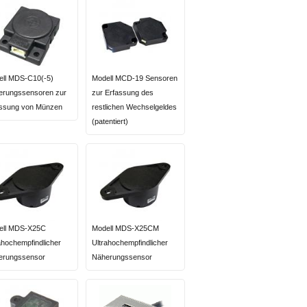
ell MDS-C10(-5)
Modell MCD-19 Sensoren
erungssensoren zur
zur Erfassung des
assung von Münzen
restlichen Wechselgeldes
(patentiert)
ell MDS-X25C
Modell MDS-X25CM
ahochempfindlicher
Ultrahochempfindlicher
erungssensor
Näherungssensor