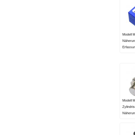
Modell 
Näherun
Erfassun
Modell 
Zylindri
Näherun