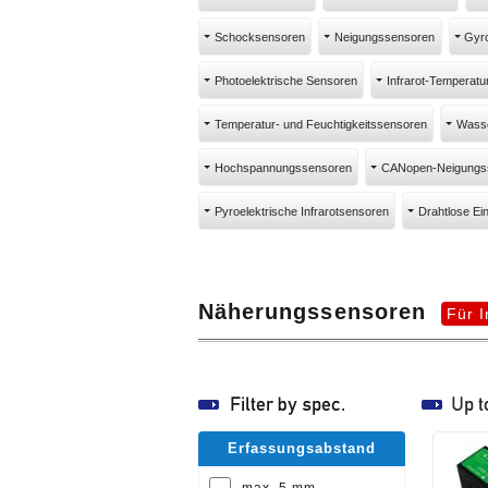
Schocksensoren
Neigungssensoren
Gyr
Photoelektrische Sensoren
Infrarot-Temperat
Temperatur- und Feuchtigkeitssensoren
Wass
Hochspannungssensoren
CANopen-Neigungs
Pyroelektrische Infrarotsensoren
Drahtlose Ei
Näherungssensoren
Für 
Erfassungsabstand
max. 5 mm