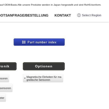
DE
FR
ES
en auf OEM-Basis.Alle unsere Produkte werden in Japan hergestellt und sind RoHS-konform.
OTSANFRAGE/BESTELLUNG
KONTAKT
Select Region
日本語
English
Für
Für
Optionen
Optionen
Unterhaltungselektronik
Unterhaltungselektronik
Deutsch
Kabelbäume
Kabelbäume
Näherungssensoren
Näherungssensoren
Francais
Magnetische Einheiten für
Magnetische Einheiten für
magnetische Sensoren
magnetische Sensoren
Funkwellensensoren
Funkwellensensoren
Espanol
Befestigungsbeschläge/Kabelbäume
Befestigungsbeschläge/Kabelbäume
Magnetische Sensoren
Magnetische Sensoren
ronik
Optionen
Berührungssensoren
Berührungssensoren
Schocksensoren
Schocksensoren
Magnetische Einheiten für ma
nsoren
gnetische Sensoren
Digitale Potentiometer
Digitale Potentiometer
Beleuchtete Druckknöpfe
Beleuchtete Druckknöpfe
sensoren
eter