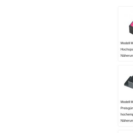
Modell
Hochspa
Näherun
Modell 
Preisgün
hochempf
Näherun