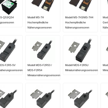
MS-Q53/Q54
Modell MS-7H
Modell MS-7H3/MS-7H4
Mod
gssensoren
Hochempfindliche
Hochempfindliche
Geril
Näherungssensoren
Näherungssensoren
Näh
MDS-F2R5-5V
Modell MDS-F2R53 /
Modell MDS-F2R5U
Mod
rnäherungssensoren
MDS-F2R54
Miniaturnäherungssensoren
Mini
Miniaturnäherungssensoren