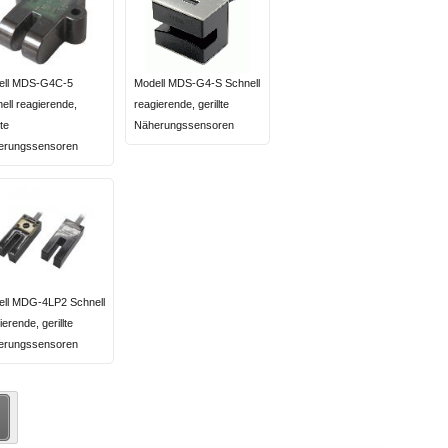
ell MDS-G4C-5
Modell MDS-G4-S Schnell
ell reagierende,
reagierende, gerillte
lte
Näherungssensoren
erungssensoren
ell MDG-4LP2 Schnell
ierende, gerillte
erungssensoren