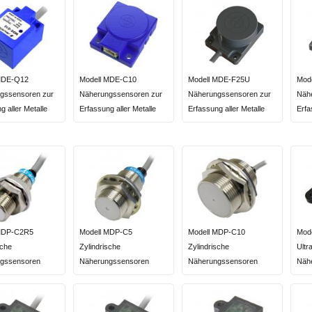
MDE-Q12
Modell MDE-C10
Modell MDE-F25U
Mod
gssensoren zur
Näherungssensoren zur
Näherungssensoren zur
Näh
g aller Metalle
Erfassung aller Metalle
Erfassung aller Metalle
Erf
MDP-C2R5
Modell MDP-C5
Modell MDP-C10
Mod
sche
Zylindrische
Zylindrische
Ultr
gssensoren
Näherungssensoren
Näherungssensoren
Näh