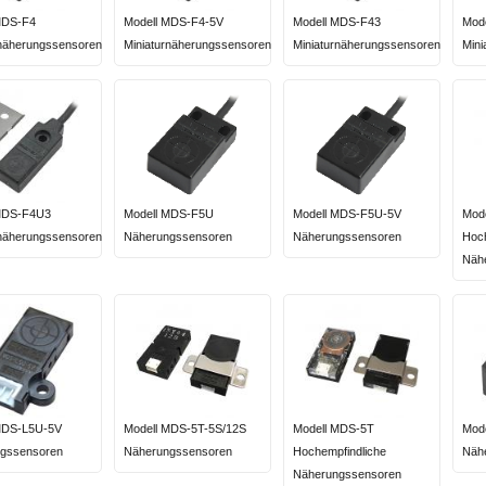
MDS-F4
Modell MDS-F4-5V
Modell MDS-F43
Mod
rnäherungssensoren
Miniaturnäherungssensoren
Miniaturnäherungssensoren
Mini
MDS-F4U3
Modell MDS-F5U
Modell MDS-F5U-5V
Mod
rnäherungssensoren
Näherungssensoren
Näherungssensoren
Hoc
Näh
MDS-L5U-5V
Modell MDS-5T-5S/12S
Modell MDS-5T
Mod
gssensoren
Näherungssensoren
Hochempfindliche
Näh
Näherungssensoren