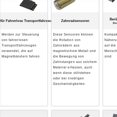
Ber
für Fahrerlose Transportfahrzeuge(FTF)
Zahnradsensoren
(ka
Werden zur Steuerung
Diese Sensoren können
Kompak
von fahrerlosen
die Rotation von
Näheru
Transportfahrzeugen
Zahnrädern aus
auf die
verwendet, die auf
magnetischem Metall und
Mensche
Magnetbändern fahren.
die Bewegung von
sind.
Zahnstangen aus solchem
Material erfassen, auch
wenn diese stillstehen
oder bei niedrigen
Geschwindigkeiten.