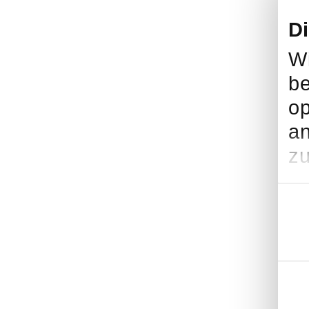
D
Wi
be
op
an
zu
Einwil