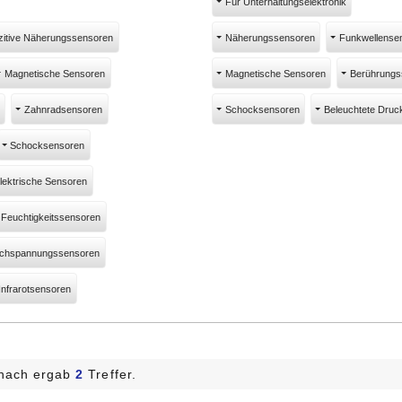
Für Unterhaltungselektronik
zitive Näherungssensoren
Näherungssensoren
Funkwellense
Magnetische Sensoren
Magnetische Sensoren
Berührungs
Zahnradsensoren
Schocksensoren
Beleuchtete Druc
Schocksensoren
lektrische Sensoren
 Feuchtigkeitssensoren
chspannungssensoren
Infrarotsensoren
nach ergab
2
Treffer.