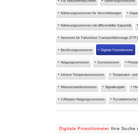
Für Industriemaschinen
Näherungssensoren
Näherungssensoren für Verschiebungen
Kapa
Näherungssensoren mit differentieller Kapazität
Sensoren für Fahrerlose Transportfahrzeuge (FTF)
Berührungssensoren
Digitale Potentiometer
Neigungssensoren
Gyrosensoren
Photoe
Infrarot-Temperatursensoren
Temperatur- und
Wasserstandssensoren
Signalkoppler
Ho
CANopen-Neigungssensoren
Pyroelektrische 
Digitale Potentiometer
Ihre Suche 