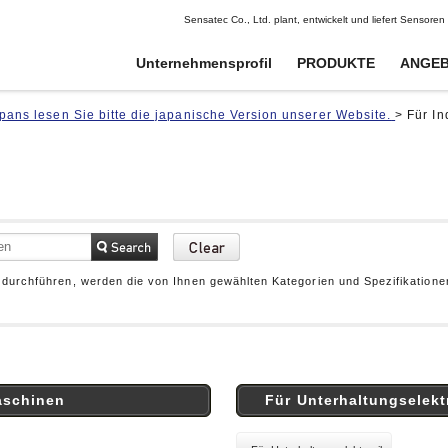
Sensatec Co., Ltd. plant, entwickelt und liefert Sensor
Unternehmensprofil
PRODUKTE
ANGEB
pans lesen Sie bitte die japanische Version unserer Website.
>
Für In
Digitale Potentiometer
Digitale Potentiometer
Signalkoppler
Signalkoppler
Schocksensoren
Schocksensoren
Hochspannungssensoren
Hochspannungssensoren
Neigungssensoren
Neigungssensoren
CANopen-Neigungssensoren
CANopen-Neigungssensoren
Pyroelektrische
Pyroelektrische
Gyrosensoren
Gyrosensoren
Infrarotsensoren
Infrarotsensoren
 durchführen, werden die von Ihnen gewählten Kategorien und Spezifikatione
Photoelektrische Sensoren
Photoelektrische Sensoren
Infrarot-Temperatursensoren
Infrarot-Temperatursensoren
Temperatur- und
Temperatur- und
Feuchtigkeitssensoren
Feuchtigkeitssensoren
Wasserstandssensoren
Wasserstandssensoren
aschinen
Für Unterhaltungselekt