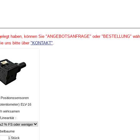
 gelegt haben, können Sie "ANGEBOTSANFRAGE" oder "BESTELLUNG" wähle
ie uns bitte über
"KONTAKT"
.
 Positionssensoren
Potentiometer) ELV-16
sch wirksamen
/Linearität：
abelbaume
Stück