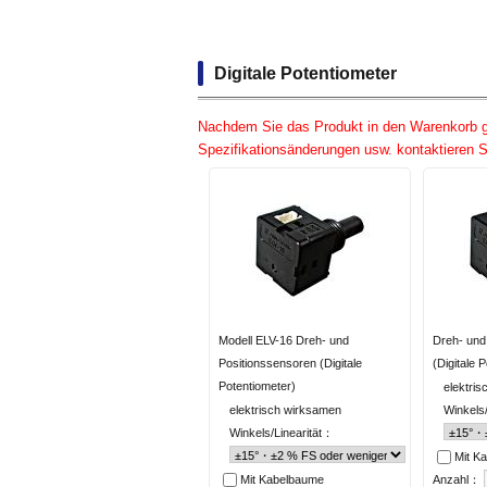
Digitale Potentiometer
Nachdem Sie das Produkt in den Warenkorb
Spezifikationsänderungen usw. kontaktieren S
Modell ELV-16 Dreh- und
Dreh- und
Positionssensoren (Digitale
(Digitale 
Potentiometer)
elektri
elektrisch wirksamen
Winkels
Winkels/Linearität：
Mit K
Mit Kabelbaume
Anzahl：