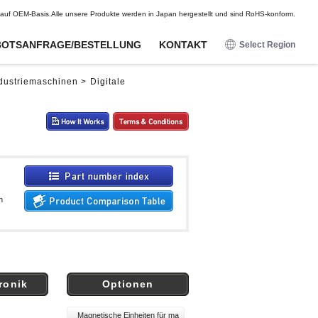
DE
FR
ES
en auf OEM-Basis.Alle unsere Produkte werden in Japan hergestellt und sind RoHS-konform.
OTSANFRAGE/BESTELLUNG
KONTAKT
Select Region
日本語
dustriemaschinen > Digitale
English
Für
Für
Optionen
Optionen
Unterhaltungselektronik
Unterhaltungselektronik
Deutsch
Kabelbäume
Kabelbäume
Näherungssensoren
Näherungssensoren
Francais
Magnetische Einheiten für
Magnetische Einheiten für
magnetische Sensoren
magnetische Sensoren
Funkwellensensoren
Funkwellensensoren
Espanol
Befestigungsbeschläge/Kabelbäume
Befestigungsbeschläge/Kabelbäume
Magnetische Sensoren
Magnetische Sensoren
Berührungssensoren
Berührungssensoren
n
Schocksensoren
Schocksensoren
Digitale Potentiometer
Digitale Potentiometer
Beleuchtete Druckknöpfe
Beleuchtete Druckknöpfe
ronik
Optionen
Magnetische Einheiten für ma