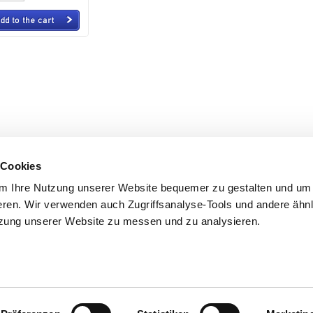
 Cookies
Outsourcing-Fluss für Entwicklung und D
m Ihre Nutzung unserer Website bequemer zu gestalten und um 
PRODUKTE
ANGEBOTSANFRAGE/
ren. Wir verwenden auch Zugriffsanalyse-Tools und andere ähnl
, Kyoto, 621-
tzung unserer Website zu messen und zu analysieren.
Produktvergleich-Tabelle
Teilenumm
mmer） Fax: +81-
Richtlinie für die Bestellung
Liste d
Datenschutzerklärung
NUTZUNGS