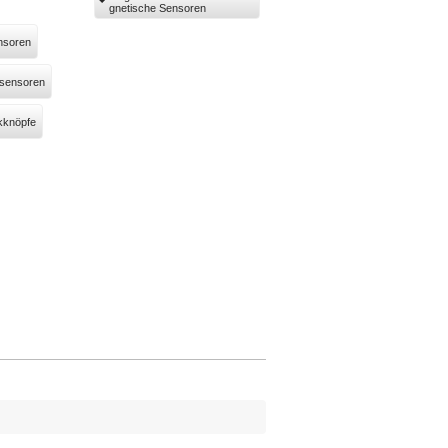
gnetische Sensoren
nsoren
sensoren
kknöpfe