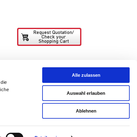
Alle zulassen
esign
Unternehmensprofil
die
BESTELLUNG
iche
Auswahl erlauben
er-Index
er Versandkosten
KONTAKT
Ablehnen
BEDINGUNGEN